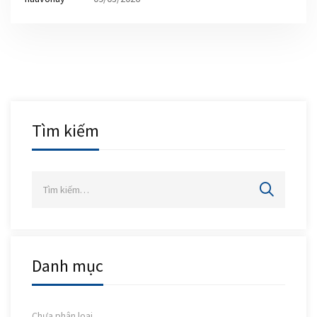
nghiệp giai đoạn 2026 – 2035”.
Tìm kiếm
Danh mục
Chưa phân loại